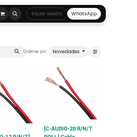
ontáctenos
Iniciar sesión
WhatsApp
Novedades
Ordenar por:
[C-AUDIO-20 R/N/T
O-12 R/N/T]
ROLL] Cable