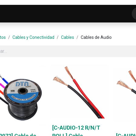
o
Tienda
ELECTROFRANKO SMART-LAB
C
tos
Cables y Conectividad
Cables
Cables de Audio
[C-AUDIO-12 R/N/T
2072] Cable de
ROLL] Cable
[C-AUDI