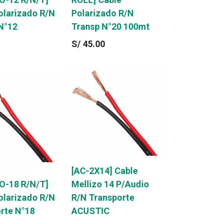
olarizado R/N
Polarizado R/N
N°12
Transp N°20 100mt
S/
45.00
[AC-2X14] Cable
O-18 R/N/T]
Mellizo 14 P/Audio
olarizado R/N
R/N Transporte
rte N°18
ACUSTIC