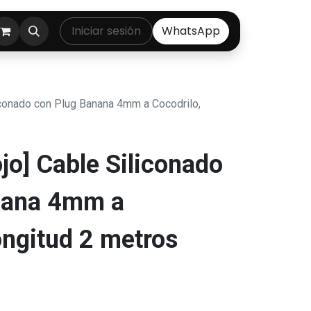
ontáctenos
Iniciar sesión
WhatsApp
conado con Plug Banana 4mm a Cocodrilo,
o] Cable Siliconado
nana 4mm a
ongitud 2 metros