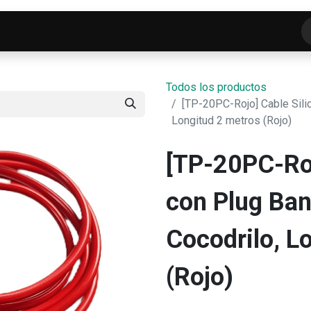
o
Tienda
ELECTROFRANKO SMART-LAB
C
Todos los productos
[TP-20PC-Rojo] Cable Sili
Longitud 2 metros (Rojo)
[TP-20PC-Roj
con Plug Ba
Cocodrilo, L
(Rojo)