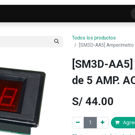
o
Tienda
ELECTROFRANKO SMART-LAB
C
Todos los productos
[SM3D-AA5] Amperímetro 
[SM3D-AA5] 
de 5 AMP. 
S/
44.00
Agreg