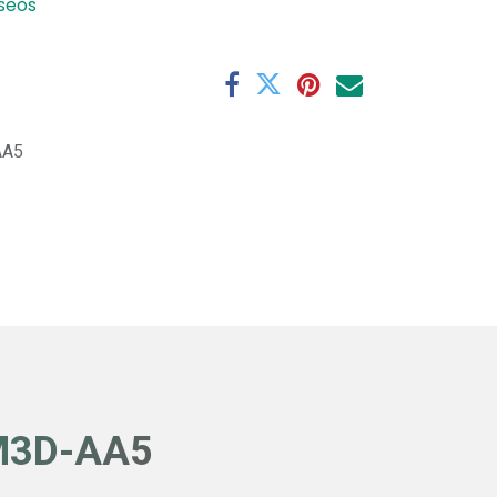
eseos
AA5
SM3D-AA5