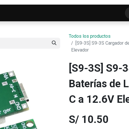
o
Tienda
ELECTROFRANKO SMART-LAB
C
Todos los productos
[S9-3S] S9-3S Cargador de 
Elevador
[S9-3S] S9-3
Baterías de L
C a 12.6V El
S/
10.50