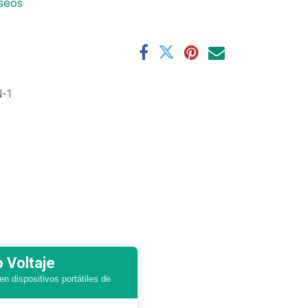
eseos
-1
 Voltaje
en dispositivos portátiles de