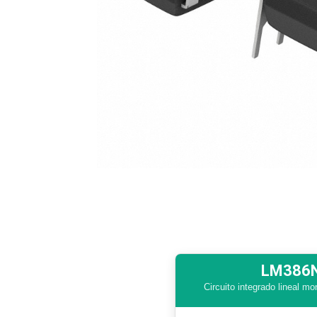
LM386N-
Circuito integrado lineal mo