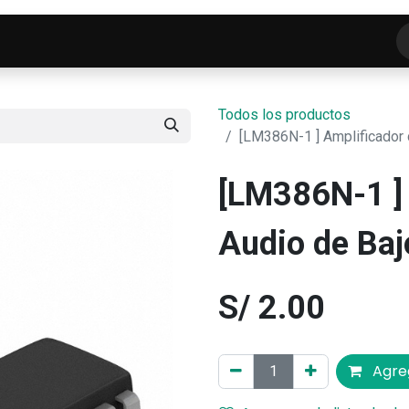
o
Tienda
ELECTROFRANKO SMART-LAB
C
Todos los productos
[LM386N-1 ] Amplificador d
[LM386N-1 ] 
Audio de Bajo
S/
2.00
Agreg