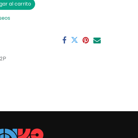
ar al carrito
eseos
X2P