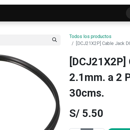
o
Tienda
ELECTROFRANKO SMART-LAB
C
Todos los productos
[DCJ21X2P] Cable Jack DC
[DCJ21X2P] 
2.1mm. a 2 
30cms.
S/
5.50