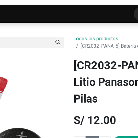
o
Tienda
ELECTROFRANKO SMART-LAB
C
Todos los productos
[CR2032-PANA-5] Batería d
[CR2032-PAN
Litio Panaso
Pilas
S/
12.00