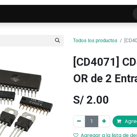
o
Tienda
ELECTROFRANKO SMART-LAB
C
Todos los productos
[CD40
[CD4071] CD
OR de 2 Entr
S/
2.00
Agreg
Agregar a la lista de d