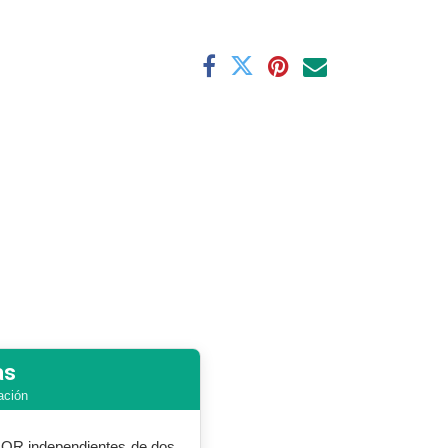
as
ación
s OR independientes de dos