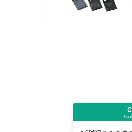
C
Cuat
El
CD4071
es un circuito 