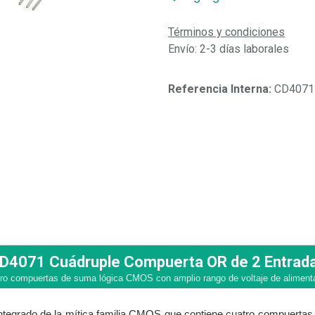
Términos y condiciones
Envío: 2-3 días laborales
Referencia Interna:
CD4071
D4071 Cuádruple Compuerta OR de 2 Entrad
ro compuertas de suma lógica CMOS con amplio rango de voltaje de aliment
integrado de la mítica familia CMOS que contiene cuatro compuerta