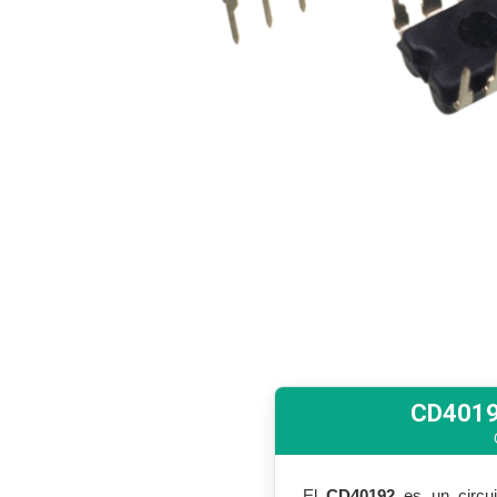
CD4019
El
CD40192
es un circui