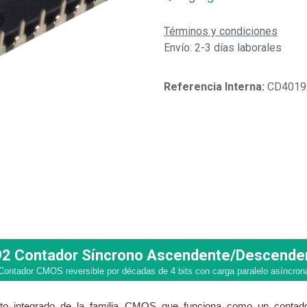
Términos y condiciones
Envío: 2-3 días laborales
Referencia Interna:
CD4019
2 Contador Síncrono Ascendente/Descende
Contador CMOS reversible por décadas de 4 bits con carga paralelo asíncron
to integrado de la familia CMOS que funciona como un contad