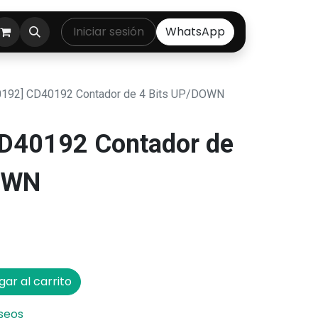
ontáctenos
Iniciar sesión
WhatsApp
192] CD40192 Contador de 4 Bits UP/DOWN
D40192 Contador de
OWN
ar al carrito
eseos