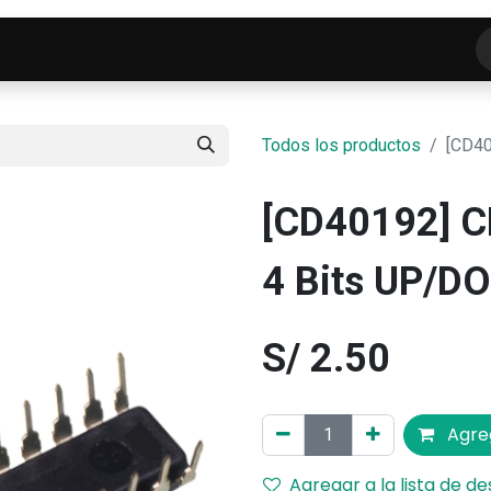
o
Tienda
ELECTROFRANKO SMART-LAB
C
Todos los productos
[CD40
[CD40192] C
4 Bits UP/D
S/
2.50
Agreg
Agregar a la lista de d