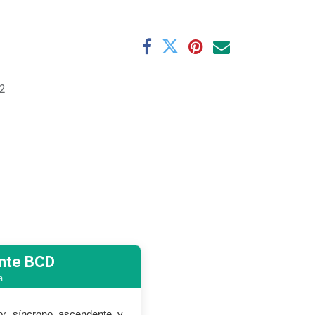
2
nte BCD
a
or síncrono ascendente y