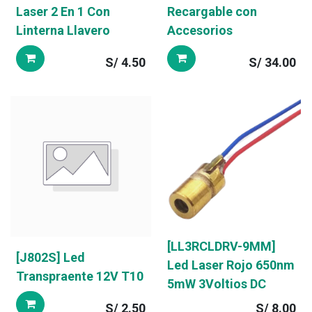
Laser 2 En 1 Con
Recargable con
Linterna Llavero
Accesorios
S/
4.50
S/
34.00
[LL3RCLDRV-9MM]
[J802S] Led
Led Laser Rojo 650nm
Transpraente 12V T10
5mW 3Voltios DC
S/
2.50
S/
8.00