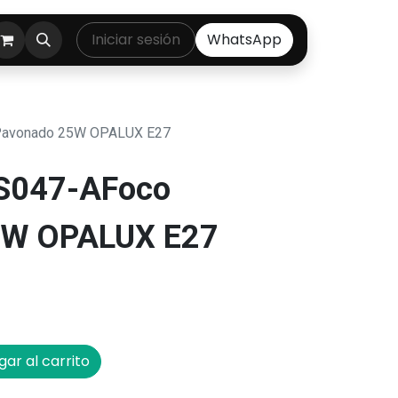
ontáctenos
Iniciar sesión
WhatsApp
Pavonado 25W OPALUX E27
BS047-AFoco
5W OPALUX E27
ar al carrito