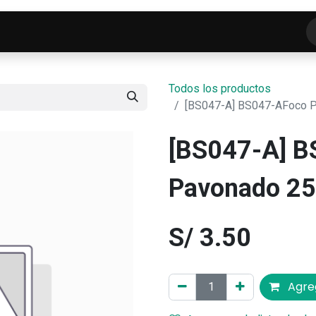
o
Tienda
ELECTROFRANKO SMART-LAB
C
Todos los productos
[BS047-A] BS047-AFoco 
[BS047-A] 
Pavonado 2
S/
3.50
Agreg