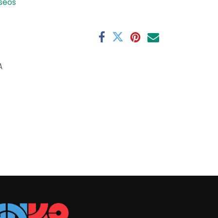
eseos
A