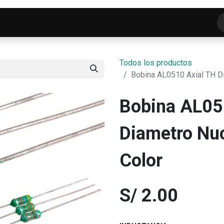
o
Tienda
ELECTROFRANKO SMART-LAB
C
Todos los productos
Bobina AL0510 Axial TH D
Bobina AL05
Diametro Nu
Color
S/
2.00