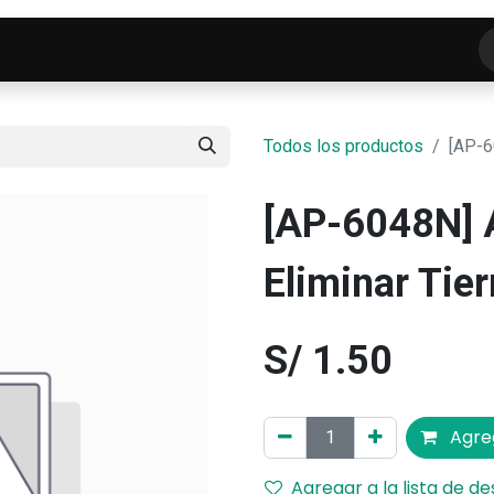
o
Tienda
ELECTROFRANKO SMART-LAB
C
Todos los productos
[AP-6
[AP-6048N] 
Eliminar Tier
S/
1.50
Agreg
Agregar a la lista de d