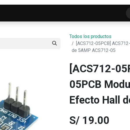
o
Tienda
ELECTROFRANKO SMART-LAB
C
Todos los productos
[ACS712-05PCB] ACS712-0
de 5AMP ACS712-05
[ACS712-05
05PCB Modul
Efecto Hall
S/
19.00