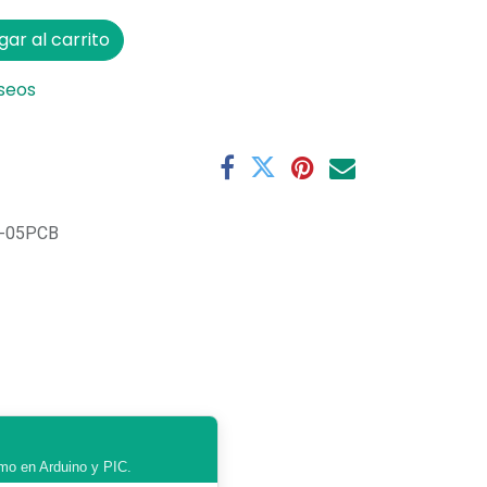
ar al carrito
eseos
-05PCB
umo en Arduino y PIC.