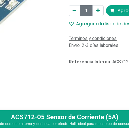
Agreg
Agregar a la lista de d
Términos y condiciones
Envío: 2-3 días laborales
Referencia Interna:
ACS712
ACS712-05 Sensor de Corriente (5A)
e corriente alterna y continua por efecto Hall, ideal para monitoreo de cons