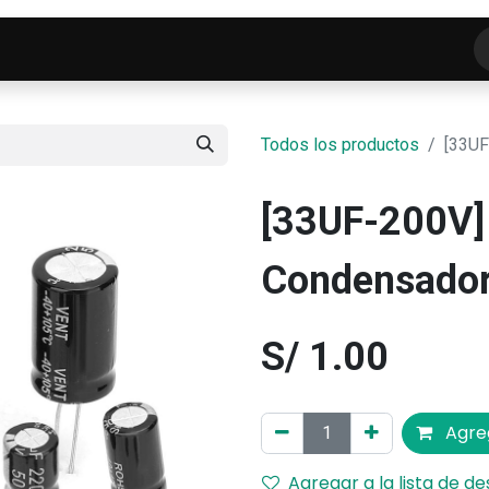
o
Tienda
ELECTROFRANKO SMART-LAB
C
Todos los productos
[33UF
[33UF-200V]
Condensador 
S/
1.00
Agreg
Agregar a la lista de d